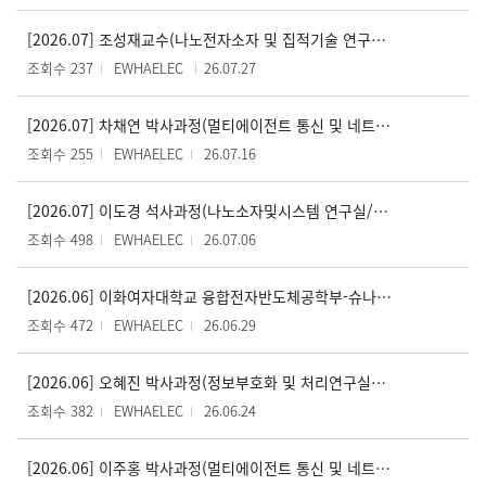
[2026.07] 조성재교수(나노전자소자 및 집적기술 연구실), 과기정통부 차세대지능형반도체기술개발사업 선정
조회수 237
EWHAELEC
26.07.27
[2026.07] 차채연 박사과정(멀티에이전트 통신 및 네트워크 연구실/박형곤 교수), IEEE Journal of Selected Topics in Signal Processing 논문 게재
조회수 255
EWHAELEC
26.07.16
[2026.07] 이도경 석사과정(나노소자및시스템 연구실/김성호 교수), Advanced Intelligent Systems 논문 게재
조회수 498
EWHAELEC
26.07.06
[2026.06] 이화여자대학교 융합전자반도체공학부-슈나이더일렉트릭코리아, 글로벌 실무형 인재 양성을 위한 업무협약 체결
조회수 472
EWHAELEC
26.06.29
[2026.06] 오혜진 박사과정(정보부호화 및 처리연구실/강제원 교수) SCIE 논문 게재 승인 (JCR 상위 3.4%)
조회수 382
EWHAELEC
26.06.24
[2026.06] 이주홍 박사과정(멀티에이전트 통신 및 네트워크 연구실/박형곤 교수), IEEE Signal Processing Letters 논문 게재