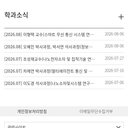
학과소식
2026-08-06
[2026.08] 이형택 교수(스마트 무선 통신 시스템 연구실), IEEE Transactions on Wireless Communications (JCR 상위 5% 이내) 논문 게재
2026-08-06
[2026.08] 오혜진 박사과정, 박서연 석사과정(정보부호화및처리 연구실/강제원 교수), MPEG 표준화 회의 참석 및 기고서 발표
2026-07-27
[2026.07] 조성재교수(나노전자소자 및 집적기술 연구실), 과기정통부 차세대지능형반도체기술개발사업 선정
2026-07-16
[2026.07] 차채연 박사과정(멀티에이전트 통신 및 네트워크 연구실/박형곤 교수), IEEE Journal of Selected Topics in Signal Processing 논문 게재
2026-07-06
[2026.07] 이도경 석사과정(나노소자및시스템 연구실/김성호 교수), Advanced Intelligent Systems 논문 게재
개인정보처리방침
이메일무단수집거부
관련사이트