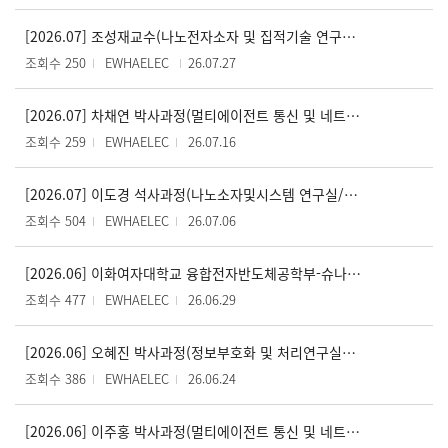
[2026.07] 조성재교수(나노전자소자 및 집적기술 연구실), 과기정통부 차세대지능형반도체기술개발사업 선정
조회수 250
EWHAELEC
26.07.27
[2026.07] 차채연 박사과정(멀티에이전트 통신 및 네트워크 연구실/박형곤 교수), IEEE Journal of Selected Topics in Signal Processing 논문 게재
조회수 259
EWHAELEC
26.07.16
[2026.07] 이도경 석사과정(나노소자및시스템 연구실/김성호 교수), Advanced Intelligent Systems 논문 게재
조회수 504
EWHAELEC
26.07.06
[2026.06] 이화여자대학교 융합전자반도체공학부-슈나이더일렉트릭코리아, 글로벌 실무형 인재 양성을 위한 업무협약 체결
조회수 477
EWHAELEC
26.06.29
[2026.06] 오혜진 박사과정(정보부호화 및 처리연구실/강제원 교수) SCIE 논문 게재 승인 (JCR 상위 3.4%)
조회수 386
EWHAELEC
26.06.24
[2026.06] 이주홍 박사과정(멀티에이전트 통신 및 네트워크 연구실/박형곤 교수), IEEE Signal Processing Letters 논문 게재